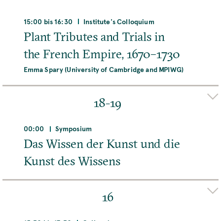
Adresse
Max-Planck-Institut für Wissenschaftsgeschichte,
15:00 bis 16:30
Institute's Colloquium
Boltzmannstraße 22, 14195 Berlin, Deutschland
Plant Tributes and Trials in
the French Empire, 1670–1730
MEHR
Emma Spary (University of Cambridge and MPIWG)
Organizer(s)
ELAINE LEONG
DAVID SEPKOSKI
18-19
Adresse
Max-Planck-Institut für Wissenschaftsgeschichte,
00:00
Symposium
Boltzmannstraße 22, 14195 Berlin, Deutschland
Das Wissen der Kunst und die
Kunst des Wissens
MEHR
Adresse
Max-Planck-Institut für Wissenschaftsgeschichte,
16
Boltzmannstraße 22, 14195 Berlin, Deutschland