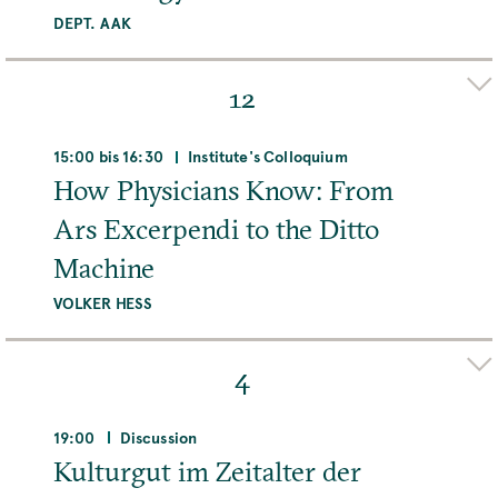
DEPT. AAK
Organizer(s)
DAGMAR SCHÄFER
DIRK WINTERGRÜN
URS
12
SCHOEPFLIN
Adresse
15:00 bis 16:30
Institute's Colloquium
Max-Planck-Institut für Wissenschaftsgeschichte,
How Physicians Know: From
Boltzmannstraße 22, 14195 Berlin, Deutschland
Ars Excerpendi to the Ditto
Machine
MEHR
VOLKER HESS
Organizer(s)
ELAINE LEONG
DAVID SEPKOSKI
4
Adresse
Max-Planck-Institut für Wissenschaftsgeschichte,
19:00
Discussion
Boltzmannstraße 22, 14195 Berlin, Deutschland
Kulturgut im Zeitalter der