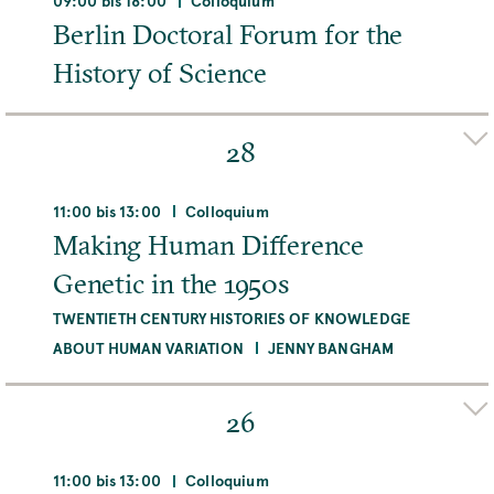
09:00 bis 18:00
Colloquium
Boltzmannstraße 22, 14195 Berlin, Deutschland
Berlin Doctoral Forum for the
History of Science
MEHR
Adresse
Max-Planck-Institut für Wissenschaftsgeschichte,
28
Boltzmannstraße 22, 14195 Berlin, Deutschland
11:00 bis 13:00
Colloquium
MEHR
Making Human Difference
Genetic in the 1950s
TWENTIETH CENTURY HISTORIES OF KNOWLEDGE
ABOUT HUMAN VARIATION
JENNY BANGHAM
Adresse
Max-Planck-Institut für Wissenschaftsgeschichte,
26
Boltzmannstraße 22, 14195 Berlin, Deutschland
11:00 bis 13:00
Colloquium
MEHR