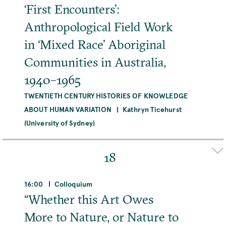
‘First Encounters’:
Anthropological Field Work
in ‘Mixed Race’ Aboriginal
Communities in Australia,
1940–1965
TWENTIETH CENTURY HISTORIES OF KNOWLEDGE
ABOUT HUMAN VARIATION
Kathryn Ticehurst
(University of Sydney)
Organizer(s)
Max Planck Research Group Lipphardt
18
Adresse
Max-Planck-Institut für Wissenschaftsgeschichte,
16:00
Colloquium
Boltzmannstraße 22, 14195 Berlin, Deutschland
“Whether this Art Owes
More to Nature, or Nature to
MEHR