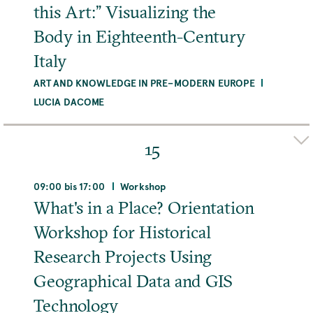
this Art:” Visualizing the
Body in Eighteenth-Century
Italy
ART AND KNOWLEDGE IN PRE–MODERN EUROPE
LUCIA DACOME
Adresse
Max-Planck-Institut für Wissenschaftsgeschichte,
15
Boltzmannstraße 22, 14195 Berlin, Deutschland
09:00 bis 17:00
Workshop
MEHR
What's in a Place? Orientation
Workshop for Historical
Research Projects Using
Geographical Data and GIS
Technology