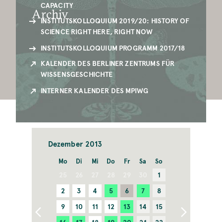
CAPACITY
Archiv
INSTITUTSKOLLOQUIUM 2019/20: HISTORY OF
SCIENCE RIGHT HERE, RIGHT NOW
INSTITUTSKOLLOQUIUM PROGRAMM 2017/18
KALENDER DES BERLINER ZENTRUMS FÜR
WISSENSGESCHICHTE
INTERNER KALENDER DES MPIWG
Dezember
Mo
Di
Mi
Do
Fr
Sa
So
25
26
27
28
29
30
1
2
3
4
5
6
7
8
9
10
11
12
13
14
15