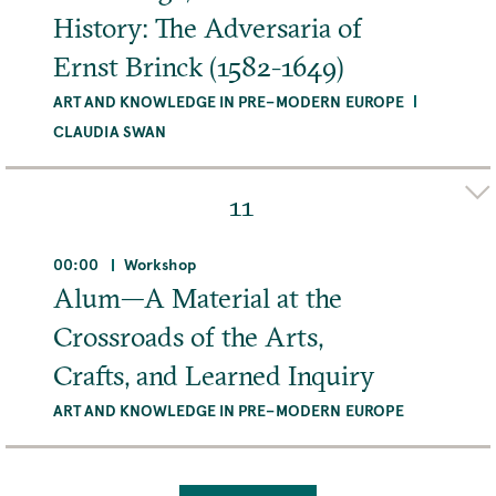
History: The Adversaria of
Ernst Brinck (1582-1649)
ART AND KNOWLEDGE IN PRE–MODERN EUROPE
CLAUDIA SWAN
Adresse
Max-Planck-Institut für Wissenschaftsgeschichte,
11
Boltzmannstraße 22, 14195 Berlin, Deutschland
00:00
Workshop
MEHR
Alum—A Material at the
Crossroads of the Arts,
Crafts, and Learned Inquiry
ART AND KNOWLEDGE IN PRE–MODERN EUROPE
Organizer(s)
Sven Dupré