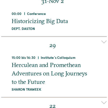
31-Nov 2
MEHR
00:00
Conference
Historicizing Big Data
DEPT. DASTON
Organizer(s)
ELENA ARONOVA
DAVID SEPKOSKI
CHRISTINE
29
VON OERTZEN
Adresse
15:00 bis 16:30
Institute's Colloquium
Max-Planck-Institut für Wissenschaftsgeschichte,
Herculean and Promethean
Boltzmannstraße 22, 14195 Berlin, Deutschland
Adventures on Long Journeys
to the Future
MEHR
SHARON TRAWEEK
Organizer(s)
ELAINE LEONG
DAVID SEPKOSKI
22