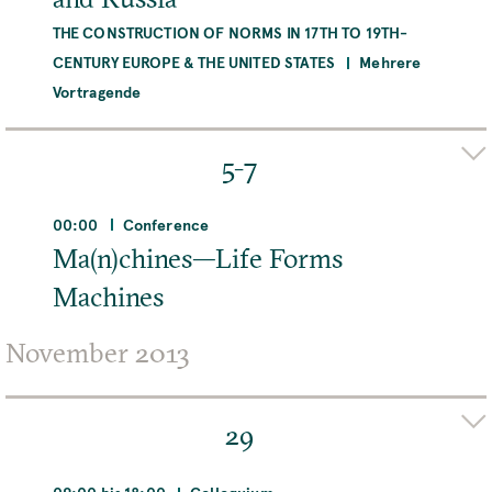
THE CONSTRUCTION OF NORMS IN 17TH TO 19TH-
CENTURY EUROPE & THE UNITED STATES
Mehrere
Vortragende
Adresse
Max-Planck-Institut für Wissenschaftsgeschichte,
5-7
Boltzmannstraße 22, 14195 Berlin, Deutschland
00:00
Conference
MEHR
Ma(n)chines—Life Forms
Machines
Organizer(s)
November 2013
Patricia A. Gwozdz (Uni Potsdam)
Jakob C. Heller
(Viadrina)
Tim Sparenberg (Viadrina)
Ronja Tripp
(Viadrina)
29
Adresse
Max-Planck-Institut für Wissenschaftsgeschichte,