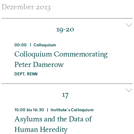
ABTEILUNG/FORSCHUNGSGRUPPE
Dezember 2013
- Alle -
19-20
REIHE
00:00
Colloquium
- Alle -
Colloquium Commemorating
Peter Damerow
DEPT. RENN
Adresse
Max-Planck-Institut für Wissenschaftsgeschichte,
17
Boltzmannstraße 22, 14195 Berlin, Deutschland
15:00 bis 16:30
Institute's Colloquium
MEHR
Asylums and the Data of
Human Heredity