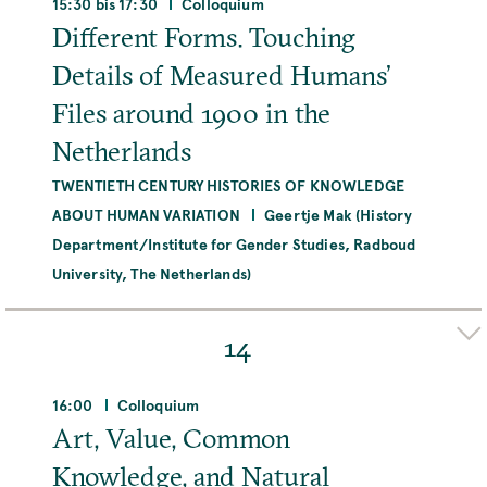
15:30 bis 17:30
Colloquium
MEHR
Different Forms. Touching
Details of Measured Humans’
Files around 1900 in the
Netherlands
TWENTIETH CENTURY HISTORIES OF KNOWLEDGE
ABOUT HUMAN VARIATION
Geertje Mak (History
Department/Institute for Gender Studies, Radboud
University, The Netherlands)
Adresse
Max-Planck-Institut für Wissenschaftsgeschichte,
14
Boltzmannstraße 22, 14195 Berlin, Deutschland
16:00
Colloquium
MEHR
Art, Value, Common
Knowledge, and Natural