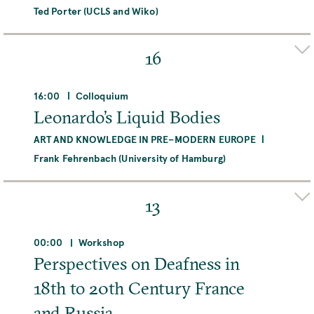
Ted Porter (UCLS and Wiko)
Organizer(s)
ELAINE LEONG
DAVID SEPKOSKI
16
Adresse
Max-Planck-Institut für Wissenschaftsgeschichte,
16:00
Colloquium
Boltzmannstraße 22, 14195 Berlin, Deutschland
Leonardo’s Liquid Bodies
ART AND KNOWLEDGE IN PRE–MODERN EUROPE
MEHR
Frank Fehrenbach (University of Hamburg)
Adresse
Max-Planck-Institut für Wissenschaftsgeschichte,
13
Boltzmannstraße 22, 14195 Berlin, Deutschland
00:00
Workshop
MEHR
Perspectives on Deafness in
18th to 20th Century France
and Russia