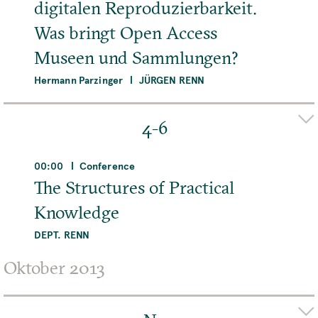
digitalen Reproduzierbarkeit.
MEHR
Was bringt Open Access
Museen und Sammlungen?
Hermann Parzinger
JÜRGEN RENN
Organizer(s)
Max Planck Science Gallery
4-6
Adresse
Max-Planck-Institut für Wissenschaftsgeschichte,
00:00
Conference
Boltzmannstraße 22, 14195 Berlin, Deutschland
The Structures of Practical
Knowledge
MEHR
DEPT. RENN
Adresse
Oktober 2013
Max-Planck-Institut für Wissenschaftsgeschichte,
Boltzmannstraße 22, 14195 Berlin, Deutschland