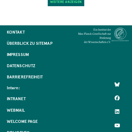
WEITERE ANZEIGEN
Adresse
Max-Planck-Institut für Wissenschaftsgeschichte,
Boltzmannstraße 22, 14195 Berlin, Deutschland
Ein Institut der
KONTAKT
MEHR
Max-Planck-Gesellschaft zur
Förderung
der Wissenschaften e.V.
ÜBERBLICK ZU SITEMAP
IMPRESSUM
DATENSCHUTZ
BARRIEREFREIHEIT
Intern:
INTRANET
WEBMAIL
WELCOME PAGE