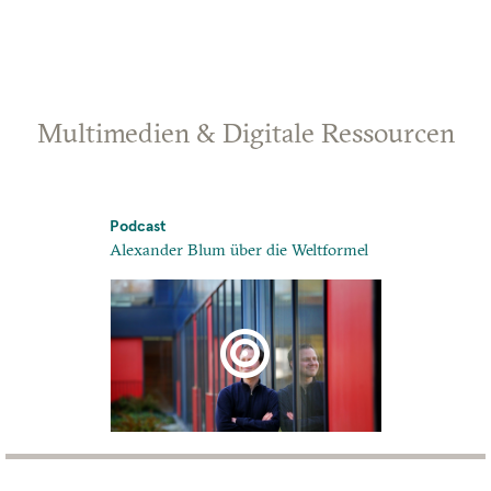
Multimedien & Digitale Ressourcen
Podcast
Podcast
mal
Alexander Blum über die Weltformel
Z. Ihar on Mi
Local Commu