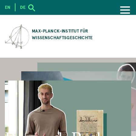
EN
DE
SKIP
TO
MAX-PLANCK-INSTITUT FÜR
MAIN
WISSENSCHAFTSGESCHICHTE
CONTENT