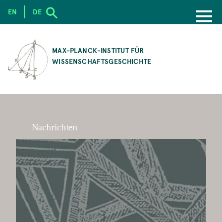
EN
DE
SKIP
TO
MAX-PLANCK-INSTITUT FÜR
MAIN
WISSENSCHAFTSGESCHICHTE
CONTENT
Nachrichten