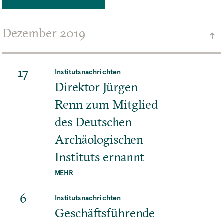
REIHE
Dezember 2019
- Alle -
17
Institutsnachrichten
VERWANDTE PROJEKT(E)
Direktor Jürgen
Renn zum Mitglied
- Alle -
des Deutschen
Archäologischen
Instituts ernannt
MEHR
6
Institutsnachrichten
Geschäftsführende