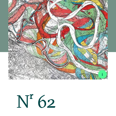
i
N
r
62