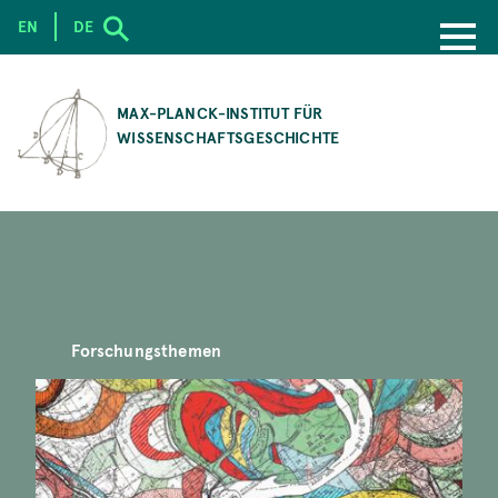
EN
DE
SKIP
TO
MAX-PLANCK-INSTITUT FÜR
MAIN
WISSENSCHAFTSGESCHICHTE
CONTENT
Forschungsthemen