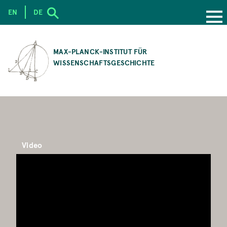
EN
DE
SKIP
TO
MAX-PLANCK-INSTITUT FÜR
MAIN
WISSENSCHAFTSGESCHICHTE
CONTENT
Video