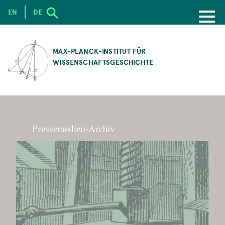
EN
DE
SKIP
TO
MAX-PLANCK-INSTITUT FÜR
MAIN
WISSENSCHAFTSGESCHICHTE
CONTENT
Pressemedien-Archiv