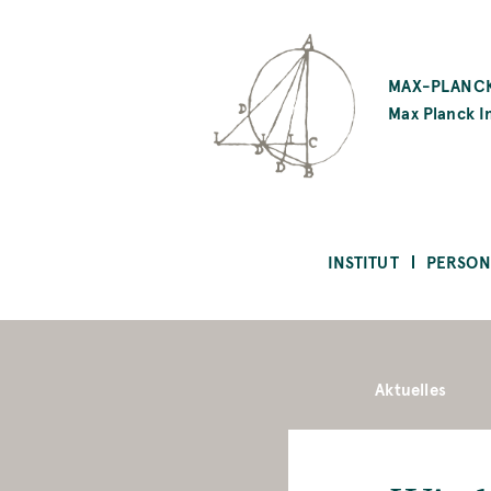
SKIP
TO
MAX-PLANCK
MAIN
Max Planck In
CONTENT
INSTITUT
PERSON
Aktuelles