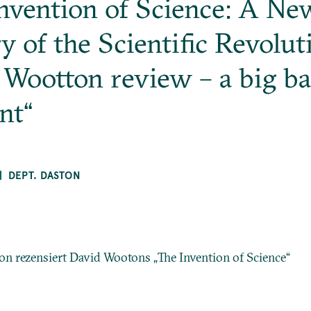
Invention of Science: A Ne
y of the Scientific Revolut
 Wootton review – a big b
nt“
DEPT. DASTON
on rezensiert David Wootons „The Invention of Science“