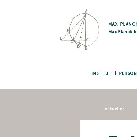
SKIP
TO
MAX-PLANCK
MAIN
Max Planck In
CONTENT
INSTITUT
PERSON
Aktuelles