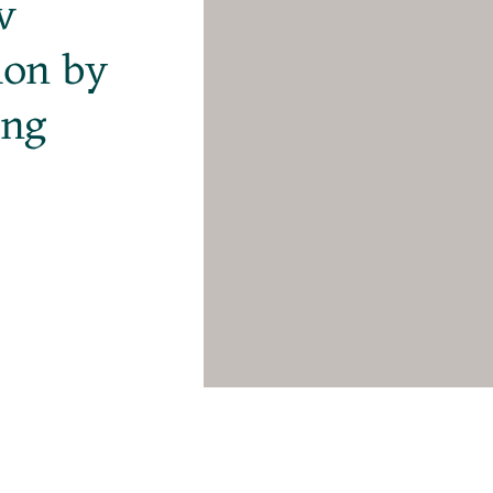
w
ion by
ang