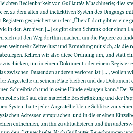
eichten Bedienbarkeit von Guillautés Maschinerie; dies st
e er, zu dem alten und ineffektiven System des Umgangs mi
 Registern gespeichert wurden: „Überall dort gibt es eine
e in den Archiven [...] es gibt einen Schrank oder einen 
n sich auf den Weg dorthin machen, um die Papiere zu find
n weit mehr Zeitverlust und Ermüdung mit sich, als die re
abzulegen. Kehren wir also diese Ordnung um, und statt ei
 loszuschicken, um in einem Dokument oder einem Register 
as zwischen Tausenden anderen verloren ist [...], wollen wi
er Angestellte an seinem Platz bleiben und das Dokument o
einen Schreibtisch und in seine Hände gelangen kann.“ Der W
ntrolle stieß auf eine materielle Beschränkung und der Papi
en System hätte jeder Angestellte kleine Schlitze vor seine
ysischen Adressen entsprachen, und in die er einen Einzelb
 einen entnehmen, um ihn zu aktualisieren und ihn andersw
uum den Ort wechselte. Nach Guillautés Berechnungen wäre