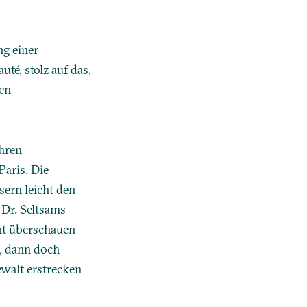
ng einer
té, stolz auf das,
den
ihren
Paris. Die
ern leicht den
Dr. Seltsams
ht überschauen
t, dann doch
ewalt erstrecken