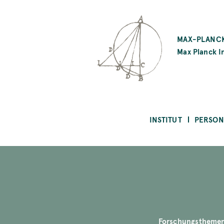
SKIP
TO
MAX-PLANCK
MAIN
Max Planck In
CONTENT
INSTITUT
PERSON
Forschungstheme