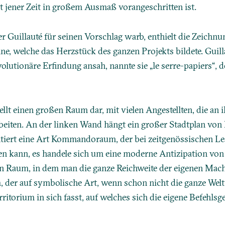
eit jener Zeit in großem Ausmaß vorangeschritten ist.
er Guillauté für seinen Vorschlag warb, enthielt die Zeichnu
e, welche das Herzstück des ganzen Projekts bildete. Guillau
volutionäre Erfindung ansah, nannte sie „le serre-papiers“, 
tellt einen großen Raum dar, mit vielen Angestellten, die an 
beiten. An der linken Wand hängt ein großer Stadtplan von 
tiert eine Art Kommandoraum, der bei zeitgenössischen Les
n kann, es handele sich um eine moderne Antizipation von 
n Raum, in dem man die ganze Reichweite der eigenen Mac
 der auf symbolische Art, wenn schon nicht die ganze Wel
ritorium in sich fasst, auf welches sich die eigene Befehlsg