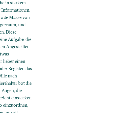
ehe in starkem
t Informationen,
 große Masse von
Lagerraum, und
en. Diese
ine Aufgabe, die
nen Angestellten
etwas
r lieber einen
der Register, das
ille nach
erehalter bot die
n Augen, die
ericht einstecken
o einzuordnen,
n nur elf