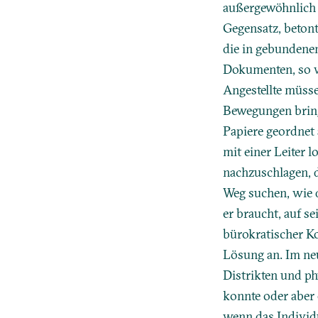
außergewöhnlich l
Gegensatz, betont
die in gebundenen
Dokumenten, so wi
Angestellte müsse
Bewegungen bringe
Papiere geordnet 
mit einer Leiter
nachzuschlagen, d
Weg suchen, wie d
er braucht, auf s
bürokratischer Ko
Lösung an. Im neu
Distrikten und ph
konnte oder aber
wenn das Individ