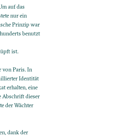
 Um auf das
ete nur ein
sche Prinzip war
rhunderts benutzt
pft ist.
 von Paris. In
lierter Identität
at erhalten, eine
 Abschrift dieser
te der Wächter
den, dank der