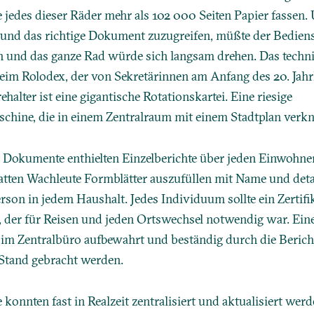
jedes dieser Räder mehr als 102 000 Seiten Papier fassen.
und das richtige Dokument zuzugreifen, müßte der Bedienst
 und das ganze Rad würde sich langsam drehen. Das techni
beim Rolodex, der von Sekretärinnen am Anfang des 20. Jah
halter ist eine gigantische Rotationskartei. Eine riesige
hine, die in einem Zentralraum mit einem Stadtplan verknü
 Dokumente enthielten Einzelberichte über jeden Einwohner
ten Wachleute Formblätter auszufüllen mit Name und detail
rson in jedem Haushalt. Jedes Individuum sollte ein Zertifik
, der für Reisen und jeden Ortswechsel notwendig war. Eine
 im Zentralbüro aufbewahrt und beständig durch die Berich
 Stand gebracht werden.
 konnten fast in Realzeit zentralisiert und aktualisiert wer