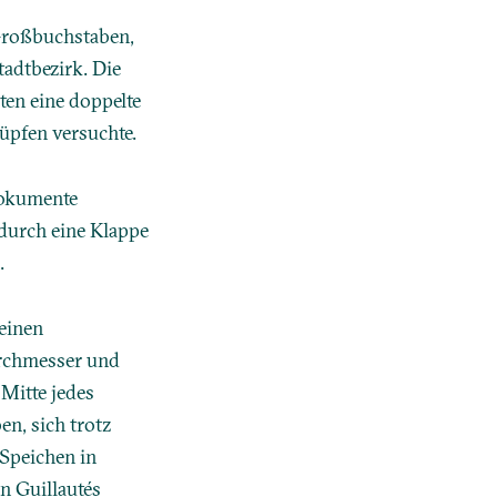
 Großbuchstaben,
adtbezirk. Die
ten eine doppelte
üpfen versuchte.
Dokumente
durch eine Klappe
.
 einen
urchmesser und
 Mitte jedes
en, sich trotz
 Speichen in
n Guillautés