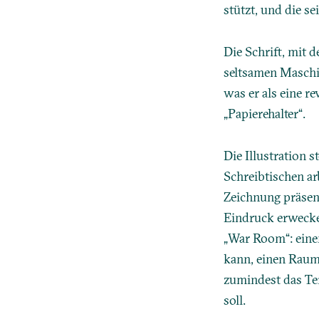
stützt, und die s
Die Schrift, mit d
seltsamen Maschin
was er als eine re
„Papierehalter“.
Die Illustration s
Schreibtischen ar
Zeichnung präsen
Eindruck erwecke
„War Room“: eine
kann, einen Raum,
zumindest das Ter
soll.