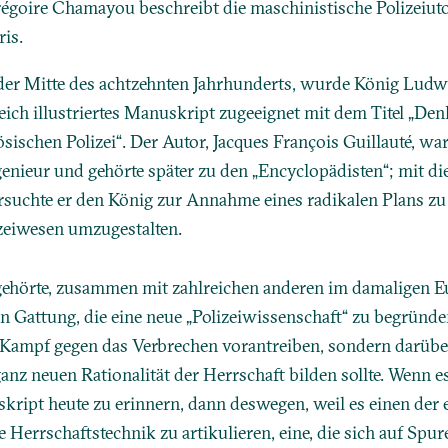
égoire Chamayou beschreibt die maschinistische Polizeiuto
ris.
n der Mitte des achtzehnten Jahrhunderts, wurde König Lud
eich illustriertes Manuskript zugeeignet mit dem Titel „Den
sischen Polizei“. Der Autor, Jacques François Guillauté, war
nieur und gehörte später zu den „Encyclopädisten“; mit d
chte er den König zur Annahme eines radikalen Plans zu 
zeiwesen umzugestalten.
ehörte, zusammen mit zahlreichen anderen im damaligen Eu
n Gattung, die eine neue „Polizeiwissenschaft“ zu begründen
 Kampf gegen das Verbrechen vorantreiben, sondern darübe
anz neuen Rationalität der Herrschaft bilden sollte. Wenn es
ript heute zu erinnern, dann deswegen, weil es einen der 
ue Herrschaftstechnik zu artikulieren, eine, die sich auf Sp