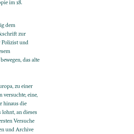
pie im 18.
wig dem
kschrift zur
 Polizist und
iesem
bewegen, das alte
ropa, zu einer
 versuchte, eine,
r hinaus die
 lohnt, an dieses
ersten Versuche
uren und Archive