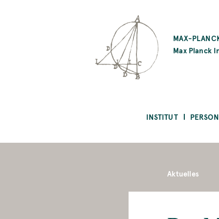
SKIP
TO
MAX-PLANCK
MAIN
Max Planck In
CONTENT
INSTITUT
PERSON
Aktuelles