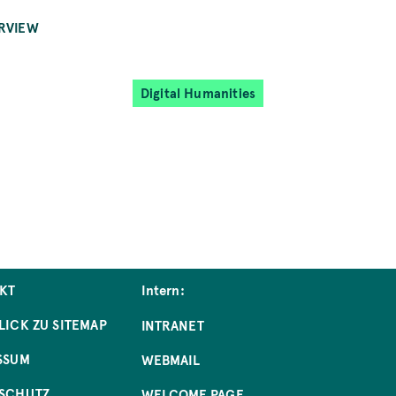
RVIEW
Digital Humanities
KT
Intern:
LICK ZU SITEMAP
INTRANET
SSUM
WEBMAIL
SCHUTZ
WELCOME PAGE