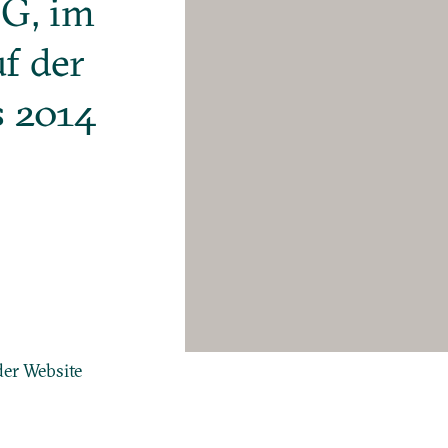
G, im
f der
s 2014
der Website