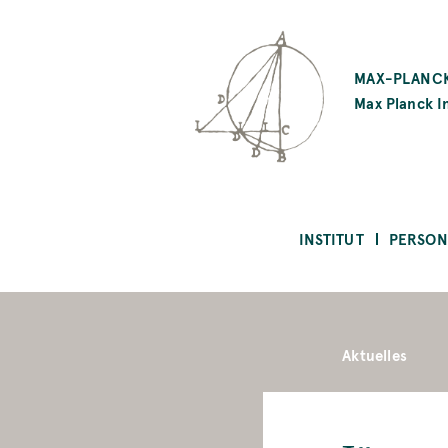
SKIP
TO
MAX-PLANCK
MAIN
Max Planck In
CONTENT
INSTITUT
PERSON
Aktuelles