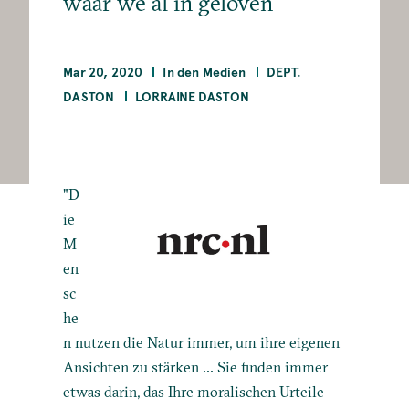
waar we al in geloven’
Mar 20, 2020
In den Medien
DEPT.
DASTON
LORRAINE DASTON
"D
ie
M
en
sc
he
n nutzen die Natur immer, um ihre eigenen
Ansichten zu stärken ... Sie finden immer
etwas darin, das Ihre moralischen Urteile