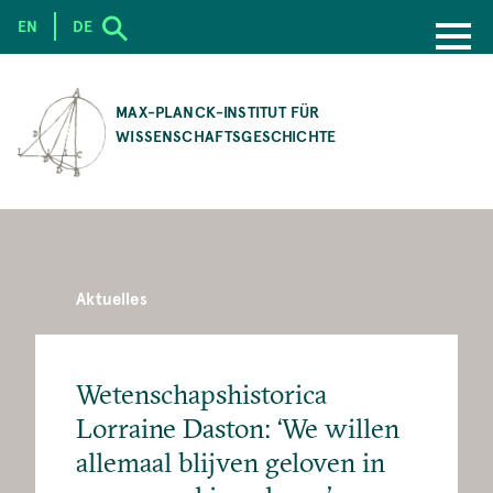
EN
DE
SKIP
TO
MAX-PLANCK-INSTITUT FÜR
MAIN
WISSENSCHAFTSGESCHICHTE
CONTENT
Aktuelles
Wetenschapshistorica
Lorraine Daston: ‘We willen
allemaal blijven geloven in