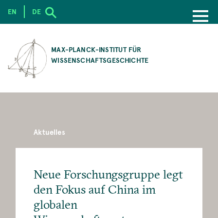
EN
DE
SKIP
TO
MAX-PLANCK-INSTITUT FÜR
MAIN
WISSENSCHAFTSGESCHICHTE
CONTENT
Aktuelles
Neue Forschungsgruppe legt
den Fokus auf China im
globalen