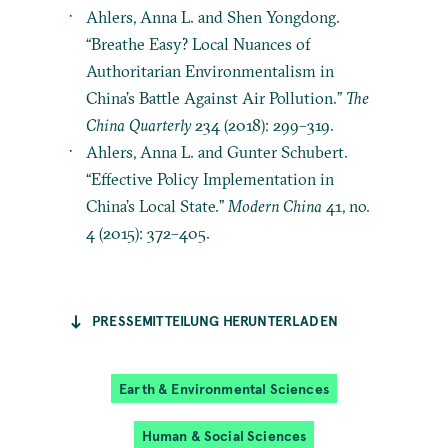
Ahlers, Anna L. and Shen Yongdong.
“Breathe Easy? Local Nuances of
Authoritarian Environmentalism in
China’s Battle Against Air Pollution.”
The
China Quarterly
234 (2018): 299–319.
Ahlers, Anna L. and Gunter Schubert.
“Effective Policy Implementation in
China’s Local State.”
Modern China
41, no.
4 (2015): 372–405.
PRESSEMITTEILUNG HERUNTERLADEN
Earth & Environmental Sciences
Human & Social Sciences