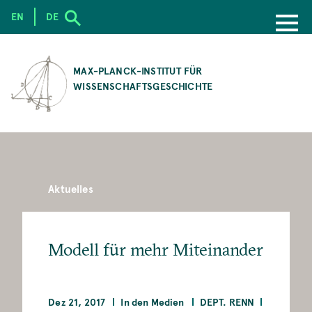
EN
DE
SKIP
TO
MAX-PLANCK-INSTITUT FÜR
MAIN
WISSENSCHAFTSGESCHICHTE
CONTENT
Aktuelles
Modell für mehr Miteinander
Dez 21, 2017
In den Medien
DEPT. RENN