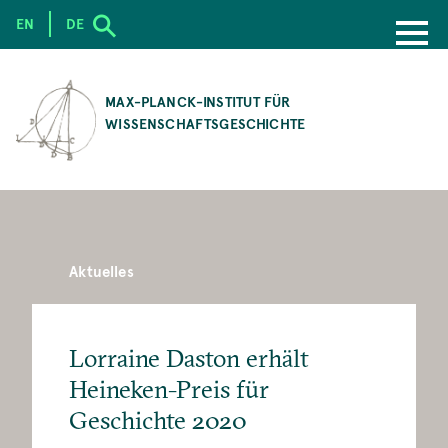
EN
DE
SKIP
TO
MAX-PLANCK-INSTITUT FÜR
MAIN
WISSENSCHAFTSGESCHICHTE
CONTENT
Aktuelles
Lorraine Daston erhält
Heineken-Preis für
Geschichte 2020