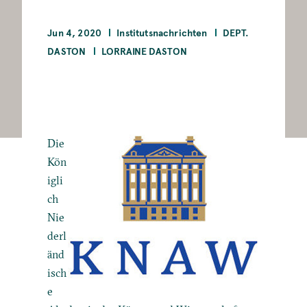
Jun 4, 2020
Institutsnachrichten
DEPT.
DASTON
LORRAINE DASTON
Die
Kön
igli
ch
Nie
derl
änd
isch
e