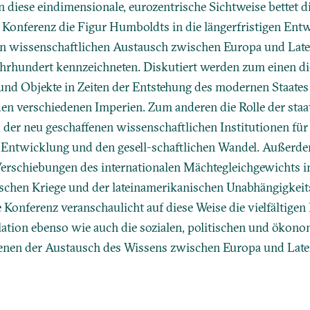
n diese eindimensionale, eurozentrische Sichtweise bettet d
e Konferenz die Figur Humboldts in die längerfristigen En
en wissenschaftlichen Austausch zwischen Europa und Lat
Jahrhundert kennzeichneten. Diskutiert werden zum einen di
und Objekte in Zeiten der Entstehung des modernen Staates
en verschiedenen Imperien. Zum anderen die Rolle der staa
 der neu geschaffenen wissenschaftlichen Institutionen für
Entwicklung und den gesell-schaftlichen Wandel. Außerd
Verschiebungen des internationalen Mächtegleichgewichts 
ischen Kriege und der lateinamerikanischen Unabhängigke
e Konferenz veranschaulicht auf diese Weise die vielfältige
ation ebenso wie auch die sozialen, politischen und ökon
denen der Austausch des Wissens zwischen Europa und Lat