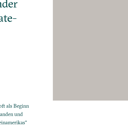
nder
ate-
ft als Beginn
standen und
teinamerikas“