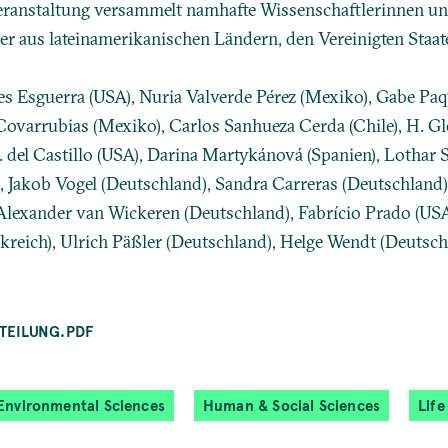
eranstaltung versammelt namhafte Wissenschaftlerinnen u
er aus lateinamerikanischen Ländern, den Vereinigten Staa
es Esguerra (USA), Nuria Valverde Pérez (Mexiko), Gabe Paq
Covarrubias (Mexiko), Carlos Sanhueza Cerda (Chile), H. G
. del Castillo (USA), Darina Martykánová (Spanien), Lothar S
, Jakob Vogel (Deutschland), Sandra Carreras (Deutschland)
 Alexander van Wickeren (Deutschland), Fabrício Prado (US
kreich), Ulrich Päßler (Deutschland), Helge Wendt (Deutsch
TEILUNG.PDF
Environmental Sciences
Human & Social Sciences
Life