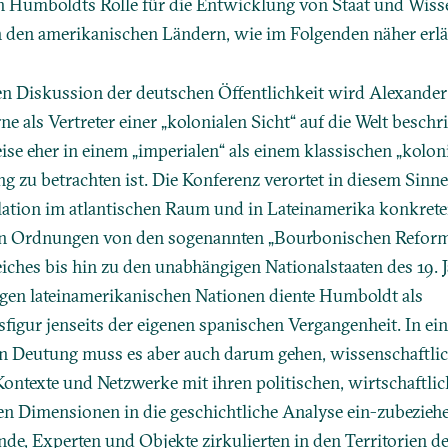
 Humboldts Rolle für die Entwicklung von Staat und Wiss
 den amerikanischen Ländern, wie im Folgenden näher erlä
len Diskussion der deutschen Öffentlichkeit wird Alexande
e als Vertreter einer „kolonialen Sicht“ auf die Welt beschr
ise eher in einem „imperialen“ als einem klassischen „kolon
zu betrachten ist. Die Konferenz verortet in diesem Sinne
ation im atlantischen Raum und in Lateinamerika konkret
hen Ordnungen von den sogenannten „Bourbonischen Refor
iches bis hin zu den unabhängigen Nationalstaaten des 19. 
ngen lateinamerikanischen Nationen diente Humboldt als
sfigur jenseits der eigenen spanischen Vergangenheit. In ei
n Deutung muss es aber auch darum gehen, wissenschaftli
e Kontexte und Netzwerke mit ihren politischen, wirtschaftli
en Dimensionen in die geschichtliche Analyse ein-zubezieh
de, Experten und Objekte zirkulierten in den Territorien d