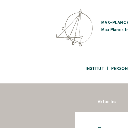
SKIP
TO
MAX-PLANCK
MAIN
Max Planck In
CONTENT
INSTITUT
PERSON
Aktuelles