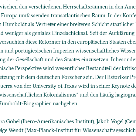
wischen den verschiedenen Herrschaftsräumen in den Ame
 Europa umfassenden transatlantischen Raum. In der Konf
 Humboldt als Vertreter einer breiteren Schicht staatliche
 weniger als geniales Einzelschicksal. Seit der Aufklärung 
versuchten diese Reformer in den europäischen Staaten ebe
n und portugiesischen Imperien wissenschaftliches Wisse
g der Gesellschaft und des Staates einzusetzen. Inbesonde
nische Perspektive wird wesentlicher Bestandteil der kritis
tzung mit dem deutschen Forscher sein. Der Historiker Pro
uerra von der University of Texas wird in seiner Keynote 
„wissenschaftlichen Kolonialismus“ und den häufig hagiogra
umboldt-Biographien nachgehen.
ra Göbel (Ibero-Amerikanisches Institut), Jakob Vogel (Ce
lge Wendt (Max-Planck-Institut für Wissenschaftsgeschich