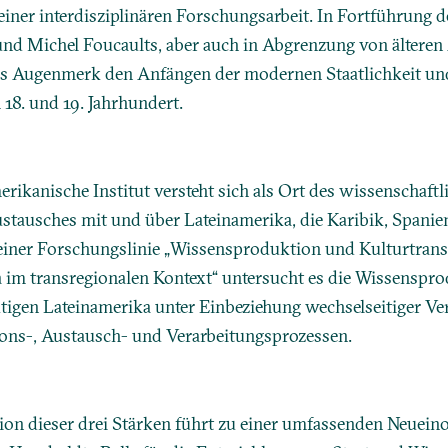
einer interdisziplinären Forschungsarbeit. In Fortführung d
d Michel Foucaults, aber auch in Abgrenzung von älteren 
es Augenmerk den Anfängen der modernen Staatlichkeit u
 18. und 19. Jahrhundert.
rikanische Institut versteht sich als Ort des wissenschaft
ustausches mit und über Lateinamerika, die Karibik, Spani
seiner Forschungslinie „Wissensproduktion und Kulturtrans
 im transregionalen Kontext“ untersucht es die Wissenspr
igen Lateinamerika unter Einbeziehung wechselseitiger Ve
ons-, Austausch- und Verarbeitungsprozessen.
on dieser drei Stärken führt zu einer umfassenden Neuei