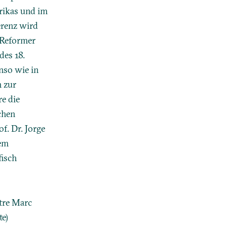
rikas und im
erenz wird
r Reformer
des 18.
nso wie in
n zur
re die
chen
f. Dr. Jorge
dem
fisch
ntre Marc
te)