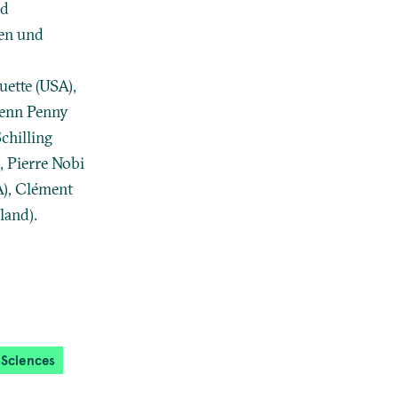
nd
ten und
uette (USA),
lenn Penny
chilling
, Pierre Nobi
A), Clément
land).
 Sciences