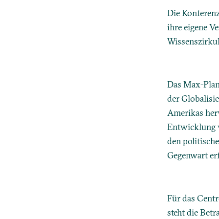
Die Konferenz
ihre eigene 
Wissenszirkul
Das Max-Planc
der Globalisi
Amerikas herv
Entwicklung v
den politisch
Gegenwart erf
Für das Cent
steht die Bet