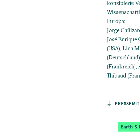
konzipierte V
Wissenschaftl
Europa:
Jorge Cañizar
José Enrique 
(USA), Lina M
(Deutschland)
(Frankreich),
Thibaud (Fran
PRESSEMIT
Earth & 