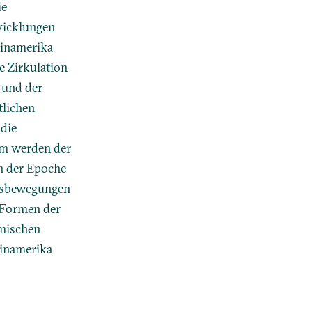
ie
twicklungen
einamerika
e Zirkulation
 und der
tlichen
 die
em werden der
in der Epoche
itsbewegungen
n Formen der
omischen
einamerika