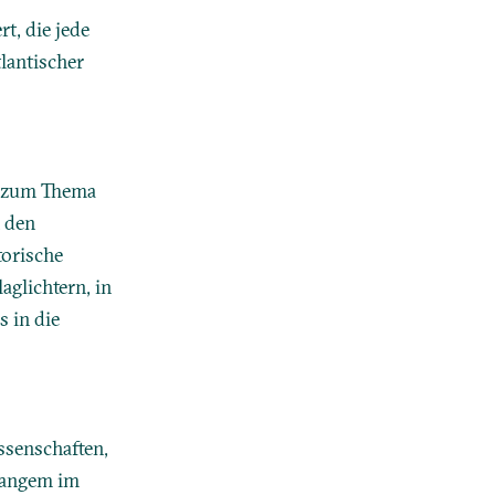
t, die jede
lantischer
en zum Thema
n den
torische
glichtern, in
s in die
ssenschaften,
 langem im