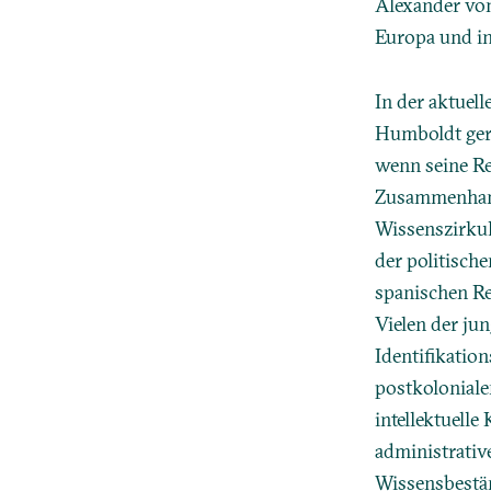
Alexander von
Europa und in
In der aktuel
Humboldt gern
wenn seine Re
Zusammenhang 
Wissenszirkul
der politisc
spanischen Re
Vielen der ju
Identifikation
postkoloniale
intellektuell
administrativ
Wissensbestän