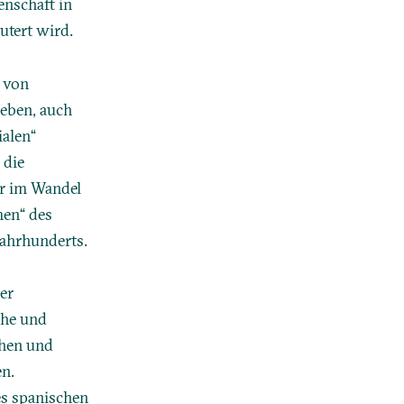
enschaft in
utert wird.
r von
ieben, auch
ialen“
 die
er im Wandel
men“ des
Jahrhunderts.
ner
che und
chen und
en.
es spanischen