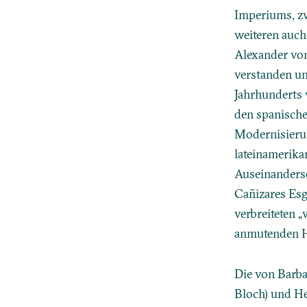
Imperiums, z
weiteren auch
Alexander von
verstanden und
Jahrhunderts 
den spanische
Modernisierun
lateinamerika
Auseinanderse
Cañizares Esg
verbreiteten 
anmutenden H
Die von Barba
Bloch) und He