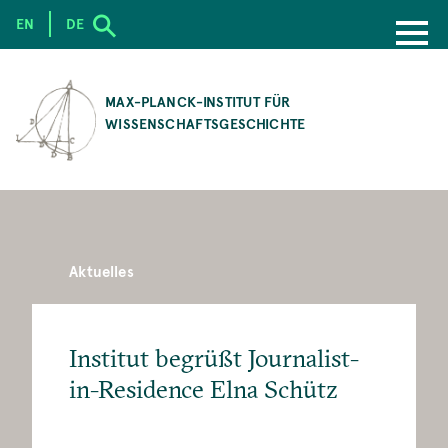
EN
DE
SKIP
TO
MAX-PLANCK-INSTITUT FÜR
MAIN
WISSENSCHAFTSGESCHICHTE
CONTENT
Aktuelles
Institut begrüßt Journalist-
in-Residence Elna Schütz