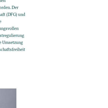
men
orden. Der
aft (DFG) und
e
ungsvollen
stregulierung
die Umsetzung
haftsfreiheit