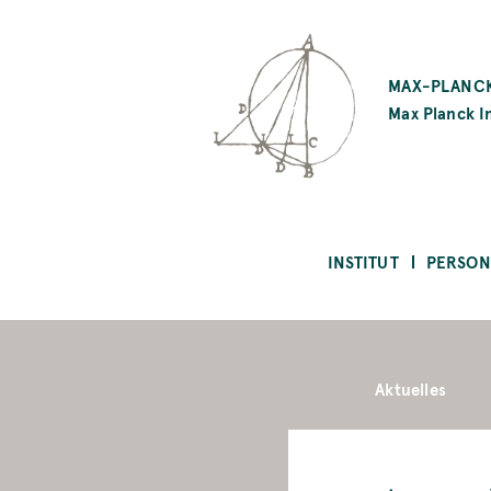
SKIP
TO
MAX-PLANCK
MAIN
Max Planck In
CONTENT
INSTITUT
PERSON
Aktuelles