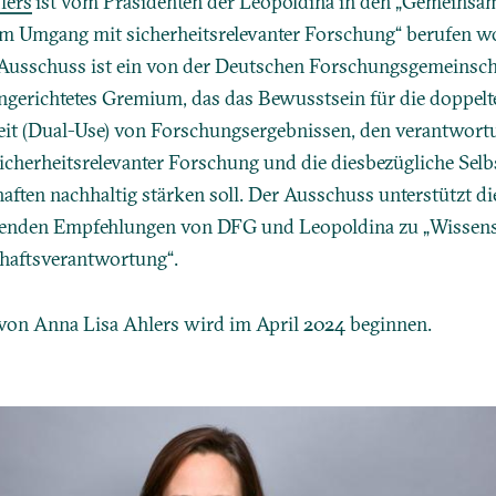
lers
ist vom Präsidenten der Leopoldina in den „Gemeinsa
m Umgang mit sicherheitsrelevanter Forschung“ berufen w
usschuss ist ein von der Deutschen Forschungsgemeinsch
ngerichtetes Gremium, das das Bewusstsein für die doppelt
it (Dual-Use) von Forschungsergebnissen, den verantwort
cherheitsrelevanter Forschung und die diesbezügliche Selb
aften nachhaltig stärken soll. Der Ausschuss unterstützt 
henden Empfehlungen von DFG und Leopoldina zu „Wissensc
haftsverantwortung“.
von Anna Lisa Ahlers wird im April 2024 beginnen.