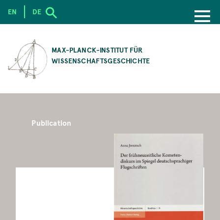
EN
DE
SKIP
TO
MAX-PLANCK-INSTITUT FÜR
MAIN
WISSENSCHAFTSGESCHICHTE
CONTENT
Publication