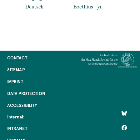
Deutsch
Boethius ; 71
An Institute of
CONTACT
the Max Planck Society for the
Advancement of Science
SITEMAP
IMPRINT
DATA PROTECTION
ACCESSIBILITY
Internal:
INTRANET