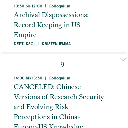
Adresse
10:30 bis 12:00
Colloquium
Institute for the Study of Knowledge in the
Archival Dispossessions:
Ancient World, Freie Universität Berlin,
Record Keeping in US
Arnimallee 10, 14195 Berlin, Deutschland
Empire
Raum
DEPT. KSCL
KRISTEN IEMMA
Room 010
Organizer(s)
SAYORI GHOSHAL
MEHR
9
Adresse
MPIWG, Boltzmannstraße 22, 14195 Berlin,
14:00 bis 15:30
Colloquium
Deutschland
CANCELED: Chinese
Versions of Research Security
Raum
Room 215
and Evolving Risk
Perceptions in China-
MEHR
Europe-US Knowledge