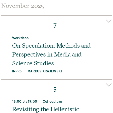
ABTEILUNG/FORSCHUNGSGRUPPE
November 2025
- Alle -
7
REIHE
Workshop
- Alle -
On Speculation: Methods and
Perspectives in Media and
Science Studies
IMPRS
MARKUS KRAJEWSKI
Organizer(s)
LENA KASTEN
ANNCA PIELENHOFER
5
Adresse
MPIWG, Boltzmannstraße 22, 14195 Berlin,
18:00 bis 19:30
Colloquium
Deutschland
Revisiting the Hellenistic