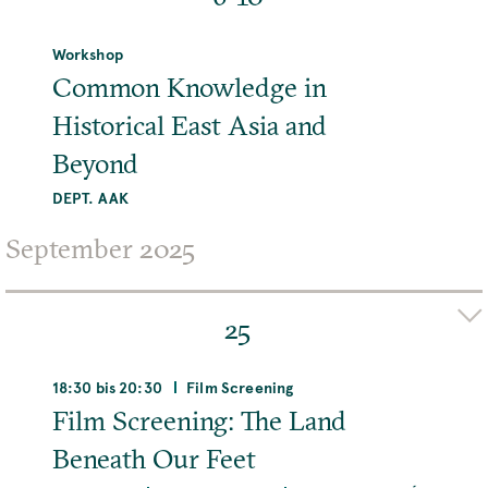
Adresse
MPIWG, Boltzmannstraße 22, 14195 Berlin,
Workshop
Deutschland
Common Knowledge in
Historical East Asia and
Raum
Room 215
Beyond
DEPT. AAK
MEHR
Organizer(s)
September 2025
SHIH-PEI CHEN
Adresse
25
Harnack House, Conference Venue of the Max
Planck Society, Ihnestraße 16-20, 14195 Berlin,
Deutschland
18:30 bis 20:30
Film Screening
Film Screening: The Land
MEHR
Beneath Our Feet