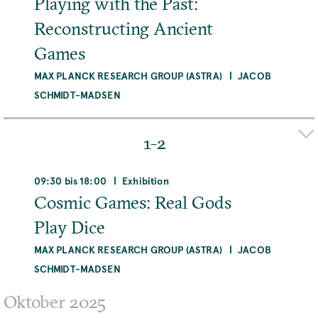
Playing with the Past:
Reconstructing Ancient
Raum
Room 265 & Online
Games
MAX PLANCK RESEARCH GROUP (ASTRA)
JACOB
MEHR
SCHMIDT-MADSEN
Organizer(s)
JACOB SCHMIDT-MADSEN
OLE LAURSEN
1-2
STEPHANIE HOOD
Adresse
09:30 bis 18:00
Exhibition
Museum für Naturkunde, Museum für
Cosmic Games: Real Gods
Naturkunde, Invalidenstraße 43, 10115 Berlin,
Play Dice
Deutschland
MAX PLANCK RESEARCH GROUP (ASTRA)
JACOB
MEHR
SCHMIDT-MADSEN
Organizer(s)
Oktober 2025
JACOB SCHMIDT-MADSEN
OLE LAURSEN