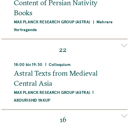
Content of Persian Nativity
Books
MEHR
MAX PLANCK RESEARCH GROUP (ASTRA)
Mehrere
Vortragende
Organizer(s)
HAMID BOHLOUL
ANUJ MISRA
22
Adresse
MPIWG, Harnackstraße 5, Villa, 14195 Berlin,
18:00 bis 19:30
Colloquium
Deutschland
Astral Texts from Medieval
Central Asia
Raum
Room V005/Seminar Room
MAX PLANCK RESEARCH GROUP (ASTRA)
ABDURISHID YAKUP
MEHR
Organizer(s)
ANUJ MISRA
J. CALE JOHNSON
MATHIEU A.J.H.
16
OSSENDRIJVER