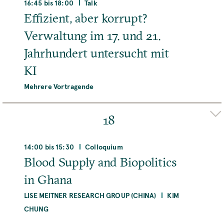
Max Planck Institute for the History of Science,
16:45 bis 18:00
Talk
Boltzmannstraße 22, 14195 Berlin, Deutschland
Effizient, aber korrupt?
Verwaltung im 17. und 21.
Raum
Zoom/Online Meeting Platform
Jahrhundert untersucht mit
KI
MEHR
Mehrere Vortragende
Organizer(s)
MATTEO VALLERIANI
18
MEHR
14:00 bis 15:30
Colloquium
Blood Supply and Biopolitics
in Ghana
LISE MEITNER RESEARCH GROUP (CHINA)
KIM
CHUNG
Organizer(s)