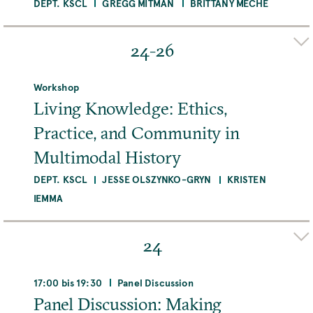
DEPT. KSCL
GREGG MITMAN
BRITTANY MECHÉ
Organizer(s)
JESSE OLSZYNKO-GRYN
KRISTEN IEMMA
24-26
Adresse
Spore Initiative, Spore Initiative – Hermannstraße
Workshop
86, 12051 Berlin, Deutschland
Living Knowledge: Ethics,
Practice, and Community in
MEHR
Multimodal History
DEPT. KSCL
JESSE OLSZYNKO-GRYN
KRISTEN
IEMMA
Organizer(s)
JESSE OLSZYNKO-GRYN
KRISTEN IEMMA
24
Adresse
Harnack House, Conference Venue of the Max
17:00 bis 19:30
Panel Discussion
Planck Society, Ihnestraße 16-20, 14195 Berlin,
Panel Discussion: Making