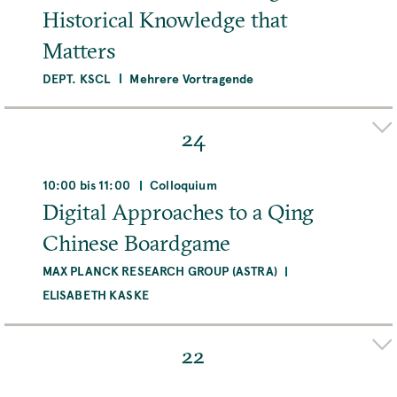
Deutschland
Historical Knowledge that
Matters
MEHR
DEPT. KSCL
Mehrere Vortragende
Organizer(s)
JESSE OLSZYNKO-GRYN
KRISTEN IEMMA
24
Adresse
MPIWG, Boltzmannstraße 22, 14195 Berlin,
10:00 bis 11:00
Colloquium
Deutschland
Digital Approaches to a Qing
Chinese Boardgame
Raum
Main Conference Room
MAX PLANCK RESEARCH GROUP (ASTRA)
ELISABETH KASKE
MEHR
Organizer(s)
JACOB SCHMIDT-MADSEN
22
Adresse