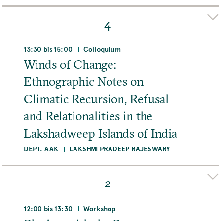
Organizer(s)
MEHR
JACOB SCHMIDT-MADSEN
4
Adresse
Max Planck Institute for the History of Science,
13:30 bis 15:00
Colloquium
Boltzmannstraße 22, 14195 Berlin, Deutschland
Winds of Change:
Ethnographic Notes on
Raum
Zoom/Online Meeting Platform
Climatic Recursion, Refusal
and Relationalities in the
MEHR
Lakshadweep Islands of India
DEPT. AAK
LAKSHMI PRADEEP RAJESWARY
Organizer(s)
JEFFREY KOTYK
2
Adresse
MPIWG, Boltzmannstraße 22, 14195 Berlin,
12:00 bis 13:30
Workshop
Deutschland