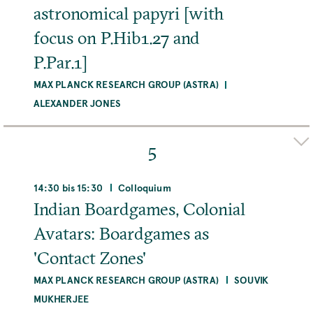
astronomical papyri [with
Raum
Room 219
focus on P.Hib1.27 and
P.Par.1]
MEHR
MAX PLANCK RESEARCH GROUP (ASTRA)
ALEXANDER JONES
Organizer(s)
ANUJ MISRA
J. CALE JOHNSON
MATHIEU A.J.H.
5
OSSENDRIJVER
Adresse
14:30 bis 15:30
Colloquium
Institute for the Study of Knowledge in the
Indian Boardgames, Colonial
Ancient World, Freie Universität Berlin,
Avatars: Boardgames as
Arnimallee 10, 14195 Berlin, Deutschland
'Contact Zones'
Raum
MAX PLANCK RESEARCH GROUP (ASTRA)
SOUVIK
Room 010
MUKHERJEE