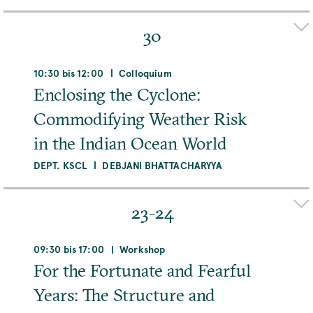
STEPHANIE HOOD
30
Adresse
Museum für Naturkunde, Museum für
Naturkunde, Invalidenstraße 43, 10115 Berlin,
10:30 bis 12:00
Colloquium
Deutschland
Enclosing the Cyclone:
Commodifying Weather Risk
MEHR
in the Indian Ocean World
DEPT. KSCL
DEBJANI BHATTACHARYYA
Organizer(s)
SAYORI GHOSHAL
23-24
Adresse
MPIWG, Boltzmannstraße 22, 14195 Berlin,
09:30 bis 17:00
Workshop
Deutschland
For the Fortunate and Fearful
Years: The Structure and
Raum
Room 215