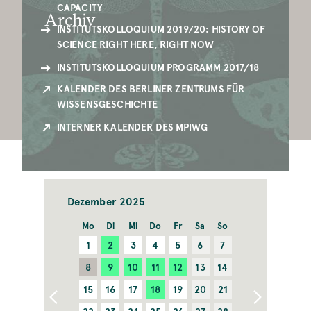
CAPACITY
Archiv
INSTITUTSKOLLOQUIUM 2019/20: HISTORY OF
SCIENCE RIGHT HERE, RIGHT NOW
INSTITUTSKOLLOQUIUM PROGRAMM 2017/18
KALENDER DES BERLINER ZENTRUMS FÜR
WISSENSGESCHICHTE
INTERNER KALENDER DES MPIWG
Dezember
Mo
Di
Mi
Do
Fr
Sa
So
1
2
3
4
5
6
7
8
9
10
11
12
13
14
15
16
17
18
19
20
21