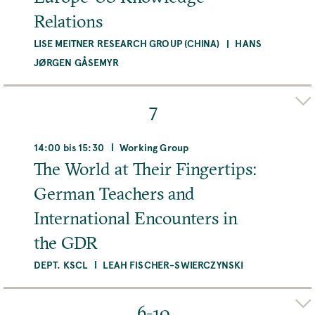
Relations
LISE MEITNER RESEARCH GROUP (CHINA)
HANS
JØRGEN GÅSEMYR
Organizer(s)
FRANZISKA MARLIESE FRÖHLICH
DIEU LINH BUI
7
DAO
Adresse
14:00 bis 15:30
Working Group
Max Planck Institute for the History of Science,
The World at Their Fingertips:
Boltzmannstraße 22, 14195 Berlin, Deutschland
German Teachers and
Raum
International Encounters in
219/Online
the GDR
MEHR
DEPT. KSCL
LEAH FISCHER-SWIERCZYNSKI
Organizer(s)
JESSE OLSZYNKO-GRYN
6-10