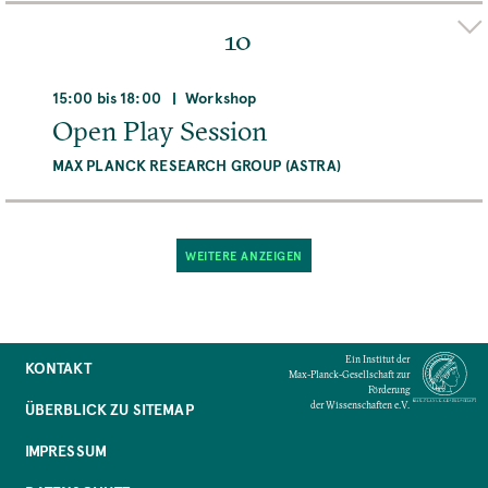
FRANZISKA MARLIESE FRÖHLICH
DIEU LINH BUI
10
DAO
Adresse
15:00 bis 18:00
Workshop
Max Planck Institute for the History of Science,
Open Play Session
Boltzmannstraße 22, 14195 Berlin, Deutschland
MAX PLANCK RESEARCH GROUP (ASTRA)
Organizer(s)
Raum
JACOB SCHMIDT-MADSEN
Zoom/Online Meeting Platform
WEITERE ANZEIGEN
Adresse
MEHR
MPIWG, Boltzmannstraße 22, 14195 Berlin,
Deutschland
Ein Institut der
Raum
KONTAKT
Max-Planck-Gesellschaft zur
Main Conference Room
Förderung
der Wissenschaften e.V.
ÜBERBLICK ZU SITEMAP
MEHR
IMPRESSUM