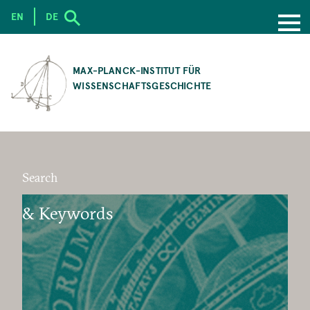
EN
DE
SKIP
TO
MAX-PLANCK-INSTITUT FÜR
MAIN
WISSENSCHAFTSGESCHICHTE
CONTENT
Search
& Keywords